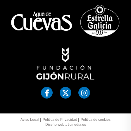
Aviso Legal
|
Política de Privacidad
|
Política de cookies
Diseño web ::
ticmedia.es