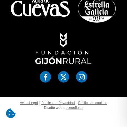
Aviso Legal
|
Política de Privacidad
|
Política de cookies
Diseño web ::
ticmedia.es